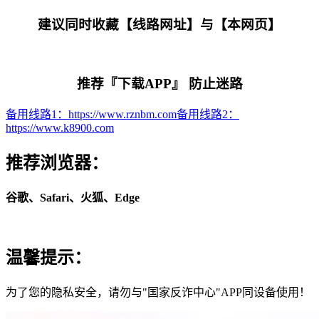
建议同时收藏【线路网址】与【本网页】
推荐『下载APP』 防止迷路
备用线路
1
：
https://www.rznbm.com
备用线路
2
：
https://www.k8900.com
推荐浏览器：
谷歌、Safari、火狐、Edge
温馨提示：
为了您的隐私安全，请勿与"国家反诈中心"APP同设备使用！