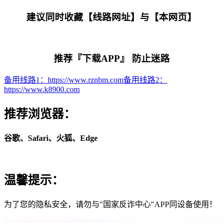
建议同时收藏【线路网址】与【本网页】
推荐『下载APP』 防止迷路
备用线路
1
：
https://www.rznbm.com
备用线路
2
：
https://www.k8900.com
推荐浏览器：
谷歌、Safari、火狐、Edge
温馨提示：
为了您的隐私安全，请勿与"国家反诈中心"APP同设备使用！