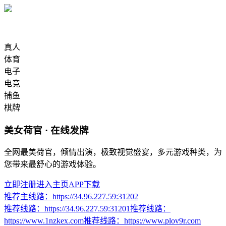
真人
体育
电子
电竞
捕鱼
棋牌
美女荷官 · 在线发牌
全网最美荷官，倾情出演，极致视觉盛宴，多元游戏种类，为
您带来最舒心的游戏体验。
立即注册
进入主页
APP下载
推荐主线路：
https://34.96.227.59:31202
推荐线路：
https://34.96.227.59:31201
推荐线路：
https://www.1nzkex.com
推荐线路：
https://www.plov9r.com