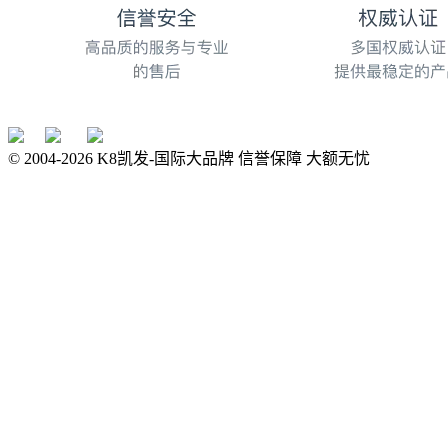
© 2004-
2026
K8凯发-国际大品牌 信誉保障 大额无忧