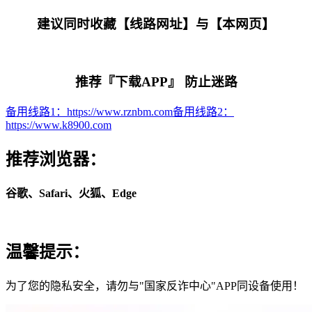
建议同时收藏【线路网址】与【本网页】
推荐『下载APP』 防止迷路
备用线路
1
：
https://www.rznbm.com
备用线路
2
：
https://www.k8900.com
推荐浏览器：
谷歌、Safari、火狐、Edge
温馨提示：
为了您的隐私安全，请勿与"国家反诈中心"APP同设备使用！