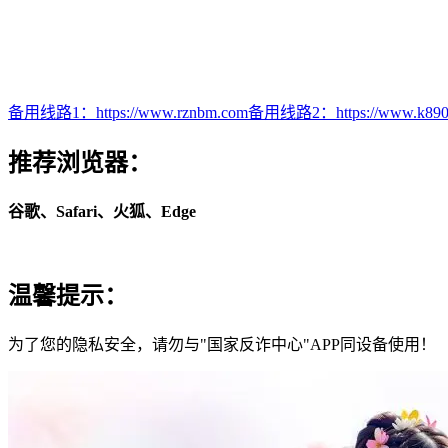
备用线路
1
：
https://www.rznbm.com
备用线路
2
：
https://www.k89
推荐浏览器：
谷歌、Safari、火狐、Edge
温馨提示：
为了您的隐私安全，请勿与"国家反诈中心"APP同设备使用！